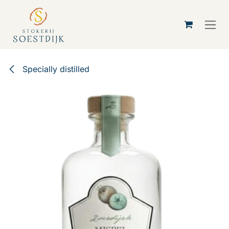
Skip to Content
Specially distilled