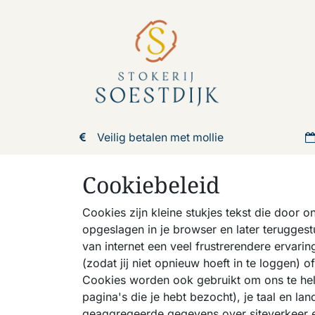
Overslaan naar inhoud
Onze dra
Veilig betalen met mollie
Cookiebeleid
Cookies zijn kleine stukjes tekst die door
opgeslagen in je browser en later terugges
van internet een veel frustrerendere ervarin
(zodat jij niet opnieuw hoeft in te loggen) o
Cookies worden ook gebruikt om ons te help
pagina's die je hebt bezocht), je taal en l
geaggregeerde gegevens over siteverkeer en 