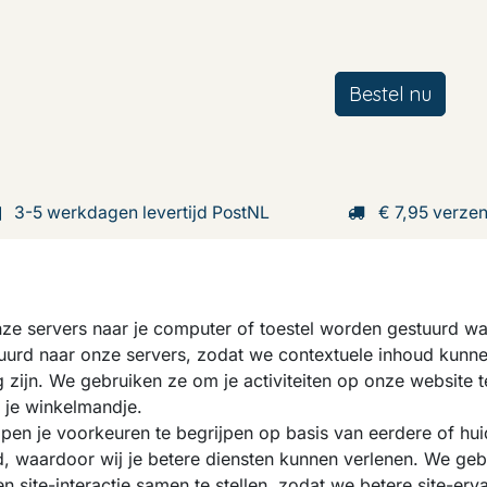
Bestel nu
nken
Ontdek
Ons verhaal
3-5 werkdagen levertijd PostNL
€ 7,95 verze
 onze servers naar je computer of toestel worden gestuurd 
tuurd naar onze servers, zodat we contextuele inhoud kunn
g zijn. We gebruiken ze om je activiteiten op onze website 
f je winkelmandje.
en je voorkeuren te begrijpen op basis van eerdere of huid
and, waardoor wij je betere diensten kunnen verlenen. We g
site-interactie samen te stellen, zodat we betere site-erv